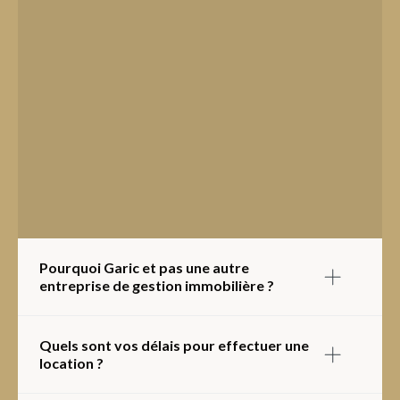
Pourquoi Garic et pas une autre
entreprise de gestion immobilière ?
Chez Garic, nous priorisons le service. Lorsque vous
appelez, nous répondons. Notre approche est moderne et
Quels sont vos délais pour effectuer une
personnalisée, afin de répondre efficacement à vos
location ?
besoins.