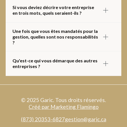
Nos délais de location sont parmi les plus courts. Grâce à
nos stratégies modernes et à notre système optimisé,
Si vous deviez décrire votre entreprise
nous ciblons efficacement la clientèle idéale, nous
en trois mots, quels seraient-ils ?
permettant de louer au moins un logement par jour.
Efficacité, Service, Professionnalisme.
Une fois que vous êtes mandatés pour la
gestion, quelles sont nos responsabilités
?
Les responsabilités des propriétaires sont très limitées.
Nous offrons un service clé en main, incluant le suivi et
Qu'est-ce qui vous démarque des autres
des rapports mensuels.
entreprises ?
Pour nous, il ne s'agit pas seulement de gestion, mais aussi
du maintien de la valeur de votre actif. Il est essentiel que
votre propriété conserve et prenne de la valeur sous notre
gestion.
© 2025 Garic. Tous droits réservés.
Créé par Marketing Flamingo
(873) 20353-6827
gestion@garic.ca