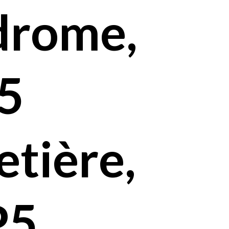
odrome,
5
etière,
P5