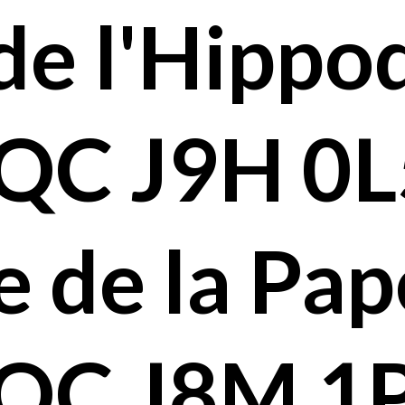
 de l'Hipp
 QC J9H 0L
e de la Pap
 QC J8M 1